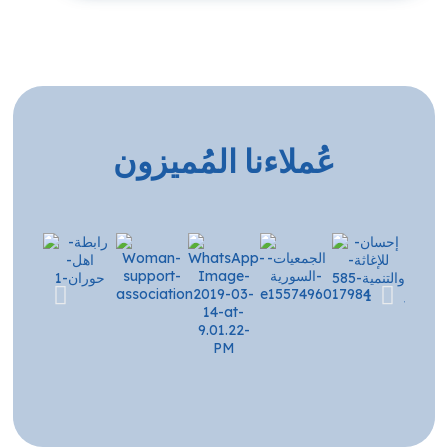
عُملاءنا المُميزون